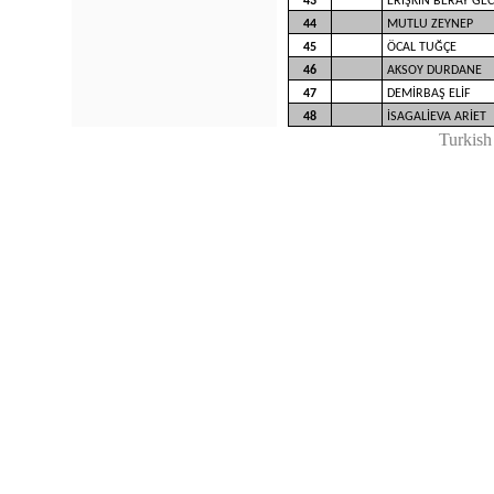
43
ERİŞKİN BERAY GE
44
MUTLU ZEYNEP
45
ÖCAL TUĞÇE
46
AKSOY DURDANE
47
DEMİRBAŞ ELİF
48
İSAGALİEVA ARİET
Turkish