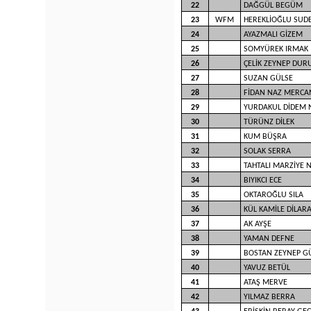
22
DAĞGÜL BEGÜM
23
WFM
HEREKLİOĞLU SUD
24
AYAZMALI GİZEM
25
SOMYÜREK IRMAK
26
ÇELİK ZEYNEP DUR
27
SUZAN GÜLSE
28
FİDAN NAZ MERCA
29
YURDAKUL DİDEM 
30
TÜRÜNZ DİLEK
31
KUM BÜŞRA
32
SOLAK SERRA
33
TAHTALI MARZİYE 
34
BIYIKCI ECE
35
OKTAROĞLU SILA
36
KÜL KAMİLE DİLAR
37
AK AYŞE
38
YAMAN DEFNE
39
BOSTAN ZEYNEP G
40
YAVUZ BETÜL
41
ATAŞ MERVE
42
YILMAZ BERRA