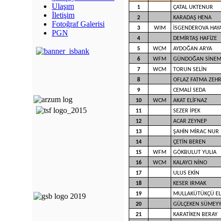
Ulaşım
1
ÇATAL UKTENUR
İletişim
2
KARADAŞ HENA
Fotoğraf Galerisi
3
WIM
İSGENDEROVA HAY
PGN
4
DEMİRTAŞ HAFİZE
5
WCM
AYDOĞAN ARYA
6
WFM
GÜNDOĞAN SİNEM
7
WCM
TORUN SELİN
8
OFLAZ FATMA ZEH
9
CEMALİ SEDA
10
WCM
AKAT ELİFNAZ
11
SEZER İPEK
12
ACAR ZEYNEP
13
ŞAHİN MİRAC NUR
14
ÇETİN BEREN
15
WFM
GÖKBULUT YULIA
16
WCM
KALAYCI NİNO
17
ULUS EKİN
18
KESER IRMAK
19
MULLAKÜTÜKÇÜ E
20
GÜLÇEKEN SÜMEY
21
KARATİKEN BERAY