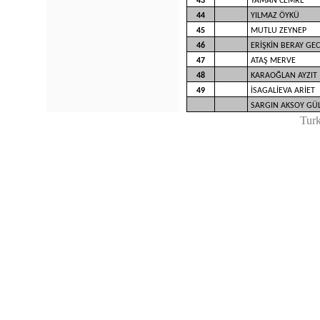
43
YAMAN CEMRE
44
YILMAZ ÖYKÜ
45
MUTLU ZEYNEP
46
ERİŞKİN BERAY GE
47
ATAŞ MERVE
48
KARAOĞLAN AYZIT
49
İSAGALİEVA ARİET
SARGIN AKSOY GÜ
Tur