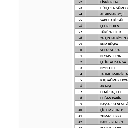
22
CİNKİZ NİLAY
23
GÜLÇEKEN SÜMEY
24
ALPARSLAN AYŞE
25
VAROLU BİRGÜL
26
ÇETİN BEREN
27
TÜRÜNZ DİLEK
28
YALÇIN FAHRİYE ZE
29
KUM BÜŞRA
30
SOLAK SERRA
31
BEYTAŞ ELENA
32
ÇELİK FATMA NİSA
33
BIYIKCI ECE
34
TAHTALI MARZİYE 
35
KOÇ YAĞMUR ERVA
36
AK AYŞE
37
DEMİRBAŞ ELİF
38
DOĞAN RABİA
39
BAŞSARI SENEM G
40
ÇİYDEM ZEYNEP
41
YILMAZ BERRA
42
BABUR RENGİN