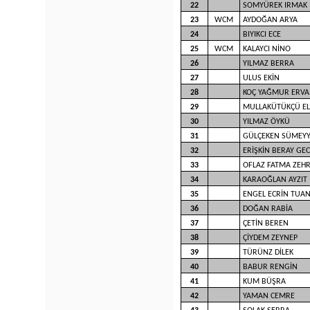
22
SOMYÜREK IRMAK
23
WCM
AYDOĞAN ARYA
24
BIYIKCI ECE
25
WCM
KALAYCI NİNO
26
YILMAZ BERRA
27
ULUS EKİN
28
KOÇ YAĞMUR ERVA
29
MULLAKÜTÜKÇÜ E
30
YILMAZ ÖYKÜ
31
GÜLÇEKEN SÜMEY
32
ERİŞKİN BERAY GE
33
OFLAZ FATMA ZEH
34
KARAOĞLAN AYZIT
35
ENGEL ECRİN TUA
36
DOĞAN RABİA
37
ÇETİN BEREN
38
ÇİYDEM ZEYNEP
39
TÜRÜNZ DİLEK
40
BABUR RENGİN
41
KUM BÜŞRA
42
YAMAN CEMRE