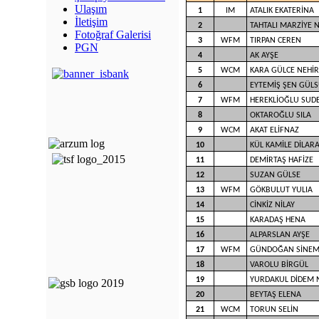
Ulaşım
1
IM
ATALIK EKATERİNA
İletişim
2
TAHTALI MARZİYE 
Fotoğraf Galerisi
3
WFM
TIRPAN CEREN
PGN
4
AK AYŞE
5
WCM
KARA GÜLCE NEHİR
6
EYTEMİŞ ŞEN GÜL
7
WFM
HEREKLİOĞLU SUD
8
OKTAROĞLU SILA
9
WCM
AKAT ELİFNAZ
10
KÜL KAMİLE DİLAR
11
DEMİRTAŞ HAFİZE
12
SUZAN GÜLSE
13
WFM
GÖKBULUT YULIA
14
CİNKİZ NİLAY
15
KARADAŞ HENA
16
ALPARSLAN AYŞE
17
WFM
GÜNDOĞAN SİNEM
18
VAROLU BİRGÜL
19
YURDAKUL DİDEM 
20
BEYTAŞ ELENA
21
WCM
TORUN SELİN