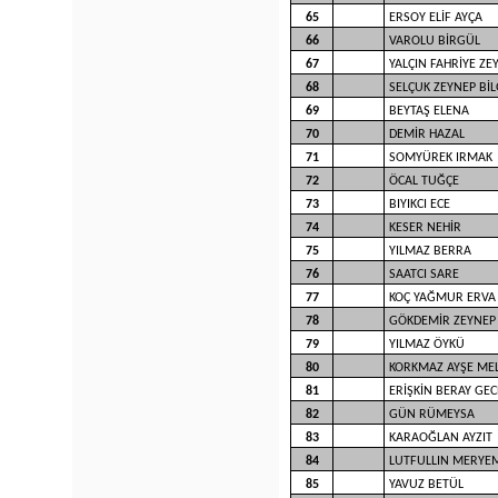
65
ERSOY ELİF AYÇA
66
VAROLU BİRGÜL
67
YALÇIN FAHRİYE ZE
68
SELÇUK ZEYNEP Bİ
69
BEYTAŞ ELENA
70
DEMİR HAZAL
71
SOMYÜREK IRMAK
72
ÖCAL TUĞÇE
73
BIYIKCI ECE
74
KESER NEHİR
75
YILMAZ BERRA
76
SAATCI SARE
77
KOÇ YAĞMUR ERVA
78
GÖKDEMİR ZEYNEP
79
YILMAZ ÖYKÜ
80
KORKMAZ AYŞE ME
81
ERİŞKİN BERAY GEC
82
GÜN RÜMEYSA
83
KARAOĞLAN AYZIT
84
LUTFULLIN MERYE
85
YAVUZ BETÜL