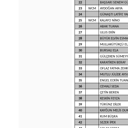
22
BAŞSARI SENEM G
23
WCM
AYDOĞAN ARYA
24
GÜNAŞTI LATİFE YA
25
WCM
KALAYCI NİNO
26
ABAK TUANA
27
ULUS EKİN
28
BÜYÜK ELVİN ESMA
29
MULLAKÜTÜKÇÜ EL
30
BURSALI ELA
31
GÜLÇEKEN SÜMEYY
32
KARATİKEN BERAY
33
OFLAZ FATMA ZEH
34
MUTLU JÜLİDE AYS
35
ENGEL ECRİN TUA
36
CEMALİ SEDA
37
ÇETİN BEREN
38
KESKİN FEYZA
39
TÜRÜNZ DİLEK
40
KAYĞUN MELİS DU
41
KUM BÜŞRA
42
SEZER İPEK