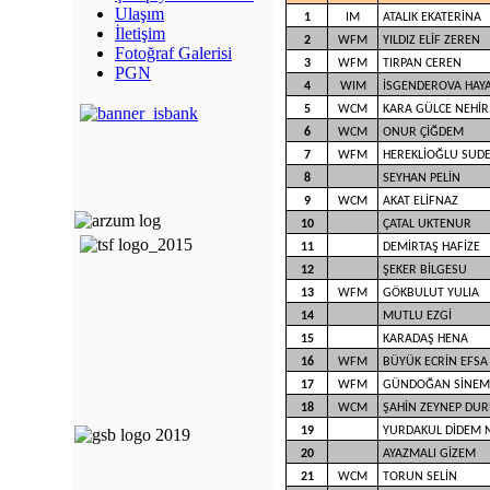
Ulaşım
1
IM
ATALIK EKATERİNA
İletişim
2
WFM
YILDIZ ELİF ZEREN
Fotoğraf Galerisi
3
WFM
TIRPAN CEREN
PGN
4
WIM
İSGENDEROVA HAY
5
WCM
KARA GÜLCE NEHİR
6
WCM
ONUR ÇİĞDEM
7
WFM
HEREKLİOĞLU SUD
8
SEYHAN PELİN
9
WCM
AKAT ELİFNAZ
10
ÇATAL UKTENUR
11
DEMİRTAŞ HAFİZE
12
ŞEKER BİLGESU
13
WFM
GÖKBULUT YULIA
14
MUTLU EZGİ
15
KARADAŞ HENA
16
WFM
BÜYÜK ECRİN EFSA
17
WFM
GÜNDOĞAN SİNEM
18
WCM
ŞAHİN ZEYNEP DU
19
YURDAKUL DİDEM 
20
AYAZMALI GİZEM
21
WCM
TORUN SELİN