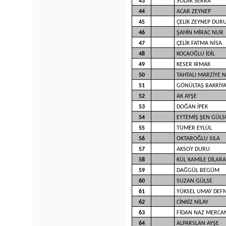
43
SOLAK SERRA
44
ACAR ZEYNEP
45
ÇELİK ZEYNEP DUR
46
ŞAHİN MİRAC NUR
47
ÇELİK FATMA NİSA
48
KOCAOĞLU İDİL
49
KESER IRMAK
50
TAHTALI MARZİYE 
51
GÖNÜLTAŞ BAKRİYA
52
AK AYŞE
53
DOĞAN İPEK
54
EYTEMİŞ ŞEN GÜL
55
TÜMER EYLÜL
56
OKTAROĞLU SILA
57
AKSOY DURU
58
KÜL KAMİLE DİLARA
59
DAĞGÜL BEGÜM
60
SUZAN GÜLSE
61
YÜKSEL UMAY DEF
62
CİNKİZ NİLAY
63
FİDAN NAZ MERCA
64
ALPARSLAN AYŞE