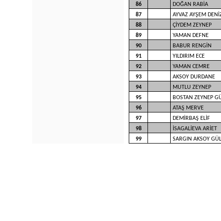
86
DOĞAN RABİA
87
AYVAZ AYŞEM DENİ
88
ÇİYDEM ZEYNEP
89
YAMAN DEFNE
90
BABUR RENGİN
91
YILDIRIM ECE
92
YAMAN CEMRE
93
AKSOY DURDANE
94
MUTLU ZEYNEP
95
BOSTAN ZEYNEP G
96
ATAŞ MERVE
97
DEMİRBAŞ ELİF
98
İSAGALİEVA ARİET
99
SARGIN AKSOY GÜ